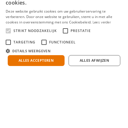
cookies.
Deze website gebruikt cookies om uw gebruikerservaring te
verbeteren. Door onze website te gebruiken, stemt u in met alle
cookies in overeenstemming met ons Cookiebeleid.
Lees verder
STRIKT NOODZAKELIJK
PRESTATIE
TARGETING
FUNCTIONEEL
DETAILS WEERGEVEN
ALLES ACCEPTEREN
ALLES AFWIJZEN
Wij bieden
Flexibiliteit, uitdagende projecten en
verantwoordelijkheid
Startsalaris € 3.200,- o.b.v. 36 uur