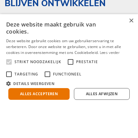
BLIJVEN ONTWIKKELEN
×
Deze website maakt gebruik van
We willen dat iedereen de kans krijgt om elke dag
cookies.
te leren en te groeien. We richten ons op jouw
Deze website gebruikt cookies om uw gebruikerservaring te
ambities en de behoeften van ons bedrijf bij het
verbeteren. Door onze website te gebruiken, stemt u in met alle
plannen van ontwikkelingsmogelijkheden. Niettemin
cookies in overeenstemming met ons Cookiebeleid.
Lees verder
hangt jouw potentieel om te groeien ook af van
STRIKT NOODZAKELIJK
PRESTATIE
jouw eigen betrokkenheid bij het proces en hebben
TARGETING
FUNCTIONEEL
we je nodig om jouw ambities en motivatie te
DETAILS WEERGEVEN
kennen.
ALLES ACCEPTEREN
ALLES AFWIJZEN
VERSCHILLENDE MANIEREN
OM TE LEREN