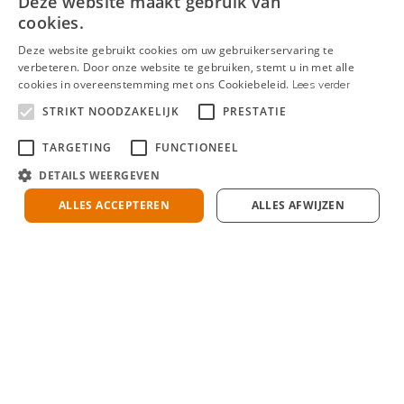
Deze website maakt gebruik van
een specifieke rol
cookies.
Deze website gebruikt cookies om uw gebruikerservaring te
verbeteren. Door onze website te gebruiken, stemt u in met alle
cookies in overeenstemming met ons Cookiebeleid.
Lees verder
Voor welke klanten
STRIKT NOODZAKELIJK
PRESTATIE
werk je?
TARGETING
FUNCTIONEEL
In Nederland werken
DETAILS WEERGEVEN
wij onder meer voor
ALLES ACCEPTEREN
ALLES AFWIJZEN
NS, ProRail,
gemeentelijke
vervoersbedrijven en
verschillende
overheden. In het
buitenland behoren
fabrikanten Siemens,