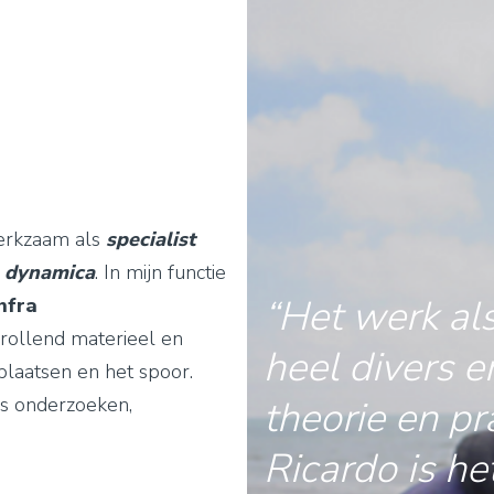
werkzaam als
specialist
n dynamica
. In mijn functie
“Het werk als
nfra
 rollend materieel en
heel divers e
kplaatsen en het spoor.
s onderzoeken,
theorie en pra
Ricardo is he