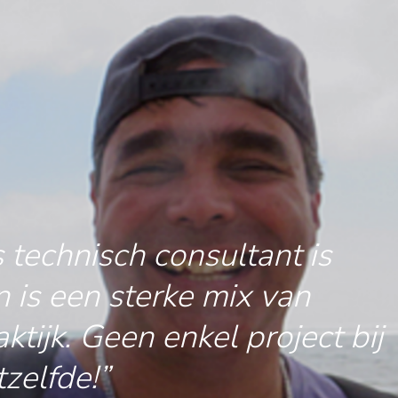
 technisch consultant is
n is een sterke mix van
ktijk. Geen enkel project bij
tzelfde!”